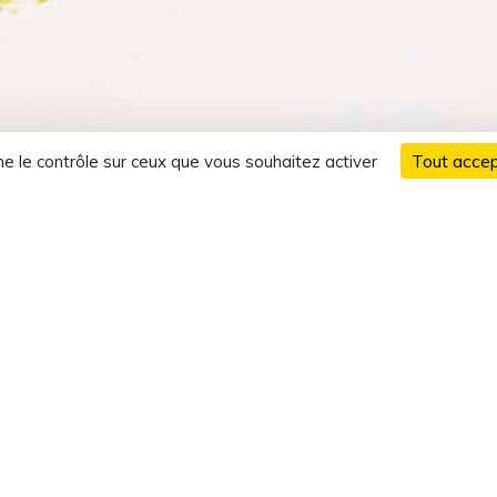
Tout accep
ne le contrôle sur ceux que vous souhaitez activer
MARIE BEAUFILS DURAND
professionnelle en Nouve
Bonjour ! Je suis Marie, de PhotoByMarie !
 15 ans, je me suis spécialisée dans la photographie de Mode et de Pu
PE-PME), les Reportages Évènementiels, Industriels et Institutionnels