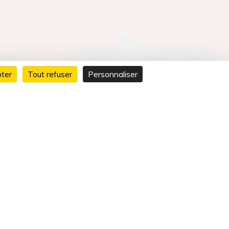
ter
Tout refuser
Personnaliser
lle-Aquitaine
blicité pour les marques, les Portraits de
, la photographie de Produits (Packshots)